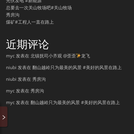
光伏发电 #新能源
总要去一次关山牧场吧#关山牧场
秀房沟
煤矿#工程人一直在路上
近期评论
myc
发表在
北镇抚司小齐观 @歪歪
龙飞
niubi
发表在
翻山越岭只为最美的风景 #美好的风景在路上
niubi
发表在
秀房沟
myc
发表在
秀房沟
myc
发表在
翻山越岭只为最美的风景 #美好的风景在路上
00:00
循环
歌词